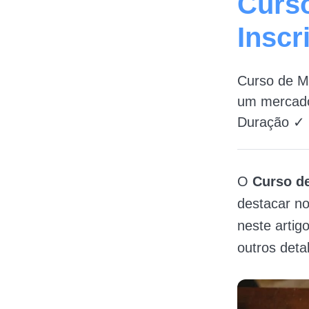
Curso
Inscr
Curso de M
um mercado
Duração ✓
O
Curso d
destacar no
neste arti
outros deta