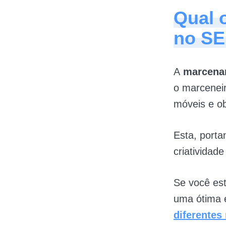
Qual 
no SE
A
marcenar
o marceneir
móveis e ob
Esta, porta
criatividad
Se você es
uma ótima e
diferentes 