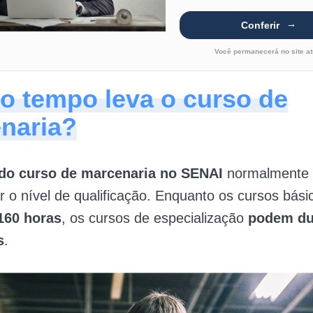
Conferir
Você permanecerá no site at
o tempo leva o curso de
naria?
do curso de marcenaria no SENAI
normalmente 
o nível de qualificação. Enquanto os cursos bás
160 horas
, os cursos de especialização
podem du
s
.