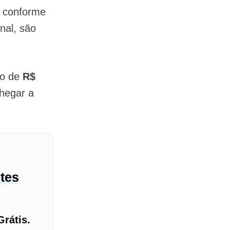
a conforme
nal, são
no de
R$
chegar a
ntes
Grátis.