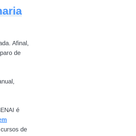
naria
da. Afinal,
eparo de
anual,
SENAI é
 em
 cursos de