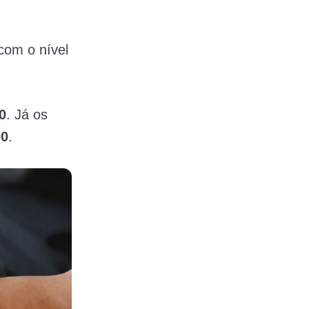
com o nível
0
. Já os
00
.