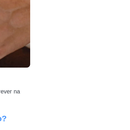
rever na
o?