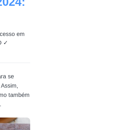
2024:
ucesso em
D ✓
ara se
 Assim,
como também
.