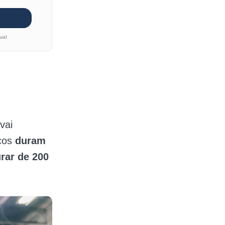
ual
vai
icos
duram
rar de 200