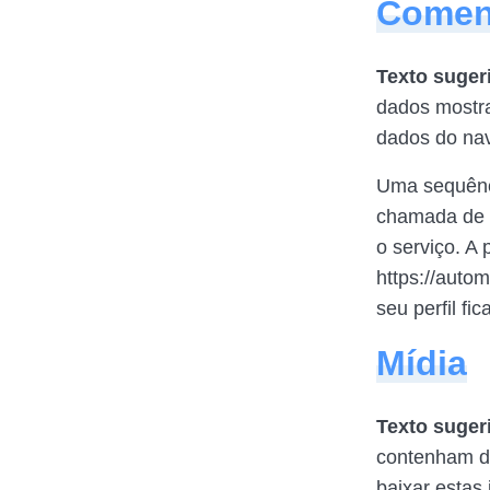
Comen
Texto suger
dados mostra
dados do nav
Uma sequênci
chamada de h
o serviço. A 
https://auto
seu perfil fi
Mídia
Texto suger
contenham da
baixar estas 