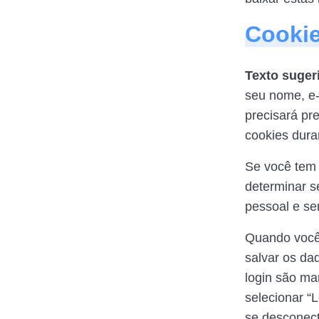
Cooki
Texto suger
seu nome, e-
precisará pr
cookies dur
Se você tem 
determinar s
pessoal e se
Quando você 
salvar os da
login são ma
selecionar “
se desconect