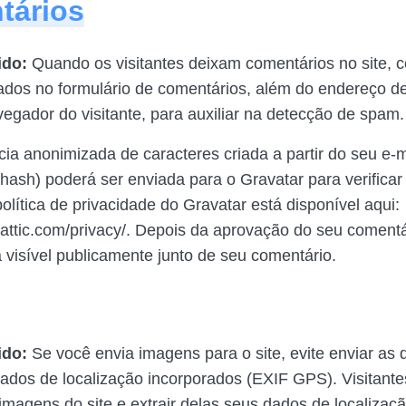
tários
ido:
Quando os visitantes deixam comentários no site, 
dos no formulário de comentários, além do endereço de
egador do visitante, para auxiliar na detecção de spam.
a anonimizada de caracteres criada a partir do seu e-
ash) poderá ser enviada para o Gravatar para verificar
política de privacidade do Gravatar está disponível aqui:
mattic.com/privacy/. Depois da aprovação do seu comentár
ca visível publicamente junto de seu comentário.
ido:
Se você envia imagens para o site, evite enviar as 
dos de localização incorporados (EXIF GPS). Visitant
imagens do site e extrair delas seus dados de localizaçã