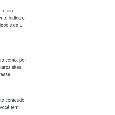
 no seu
nte indica o
depois de 1
ado como, por
utros sites
vesse
r
ste conteúdo
 você tem