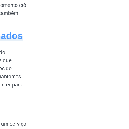
momento (só
s também
dados
ado
s que
ecido.
 mantemos
anter para
 um serviço