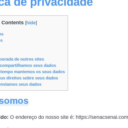
ica de privacidade
Contents
[
hide
]
os
os
porada de outros sites
ompartilhamos seus dados
 tempo mantemos os seus dados
us direitos sobre seus dados
enviamos seus dados
somos
ido:
O endereço do nosso site é: https://senacsenai.com