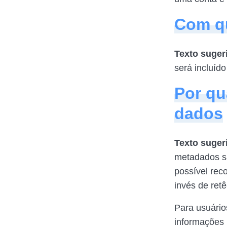
Com q
Texto suger
será incluído
Por q
dados
Texto suger
metadados sã
possível rec
invés de ret
Para usuário
informações 