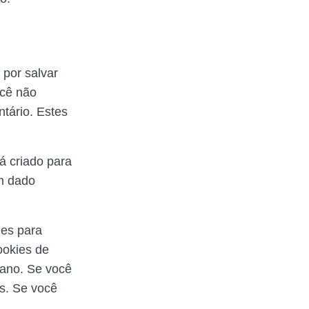
 por salvar
ocê não
tário. Estes
á criado para
m dado
ies para
ookies de
 ano. Se você
s. Se você