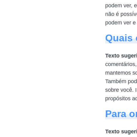
podem ver, e
não é possív
podem ver e 
Quais 
Texto suger
comentários,
mantemos sob
Também pode
sobre você. 
propósitos a
Para o
Texto suger