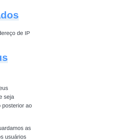
ados
dereço de IP
us
seus
e seja
 posterior ao
guardamos as
os usuários