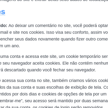
es
ido:
Ao deixar um comentário no site, você poderá optar
mail e site nos cookies. Isso visa seu conforto, assim v
eencher seus dados novamente quando fizer outro comen
am um ano.
uma conta e acessa este site, um cookie temporário ser
e seu navegador aceita cookies. Ele não contém nenhu
rá descartado quando você fechar seu navegador.
acessa sua conta no site, também criamos vários cook
dos da sua conta e suas escolhas de exibição de tela. C
ntidos por dois dias e cookies de opções de tela por um
Lembrar-me”, seu acesso será mantido por duas semana
ar da sua conta, os cookies de login serão removidos.