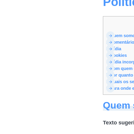
Polít
1
Quem som
2
Comentári
3
Mídia
4
Cookies
5
Mídia incor
6
Com quem c
7
Por quanto
8
Quais os se
9
Para onde 
Quem 
Texto suger