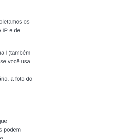
coletamos os
 IP e de
mail (também
 se você usa
io, a foto do
que
es podem
o.