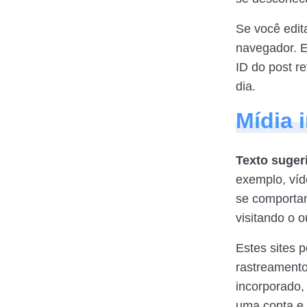
Se você edit
navegador. E
ID do post re
dia.
Mídia 
Texto suger
exemplo, víd
se comporta
visitando o ou
Estes sites 
rastreamento
incorporado,
uma conta e 