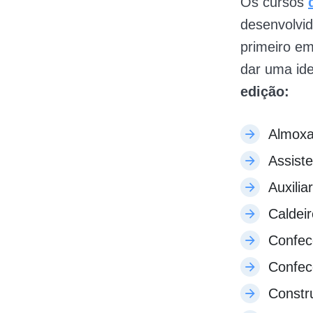
Os cursos
desenvolvid
primeiro e
dar uma id
edição:
Almoxar
Assiste
Auxilia
Caldeir
Confec
Confec
Constru