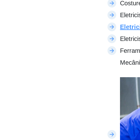
Costure
Eletric
Eletric
Eletric
Ferram
Mecâni