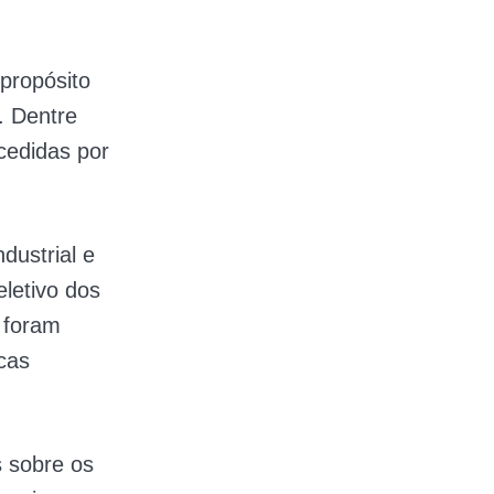
propósito
l. Dentre
edidas por
dustrial e
eletivo dos
 foram
cas
 sobre os