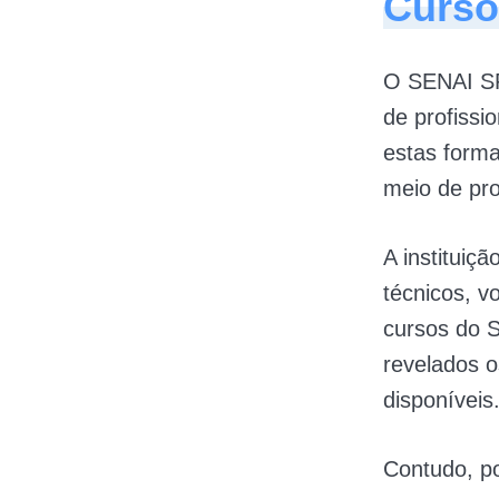
Curso
O SENAI SP
de profissio
estas form
meio de pro
A instituiç
técnicos, v
cursos do 
revelados 
disponíveis
Contudo, p