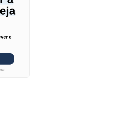
veja
ver e
tual