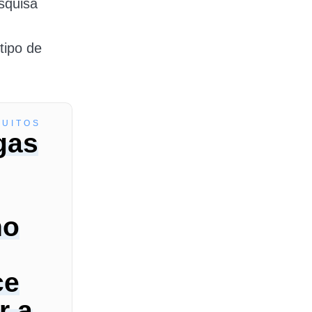
squisa
tipo de
TUITOS
gas
no
ce
r a