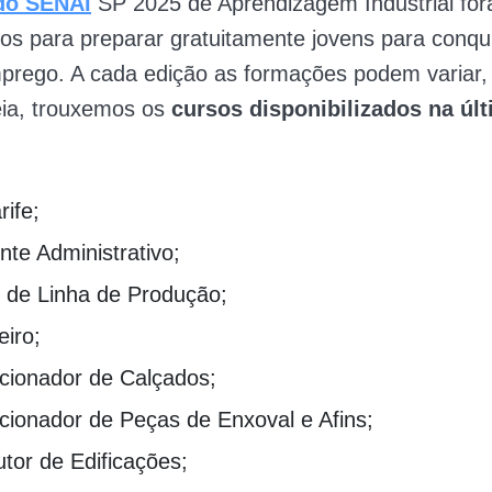
do SENAI
SP 2025 de Aprendizagem Industrial fo
os para preparar gratuitamente jovens para conqu
mprego. A cada edição as formações podem variar
eia, trouxemos os
cursos disponibilizados na úl
ife;
nte Administrativo;
r de Linha de Produção;
eiro;
cionador de Calçados;
cionador de Peças de Enxoval e Afins;
tor de Edificações;