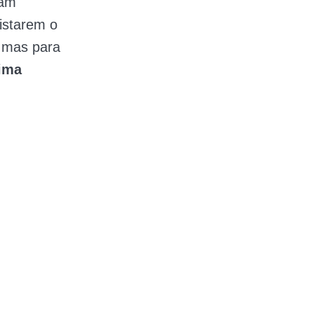
ram
istarem o
, mas para
tima