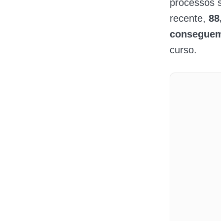
processos s
recente,
88,
consegue
curso.