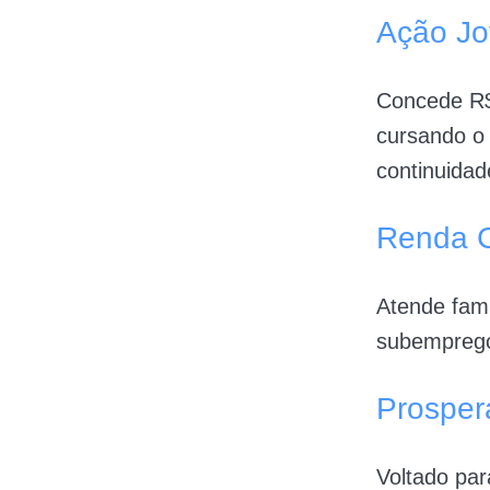
Ação J
Concede R$
cursando o 
continuidad
Renda 
Atende famí
subemprego,
Prosper
Voltado par