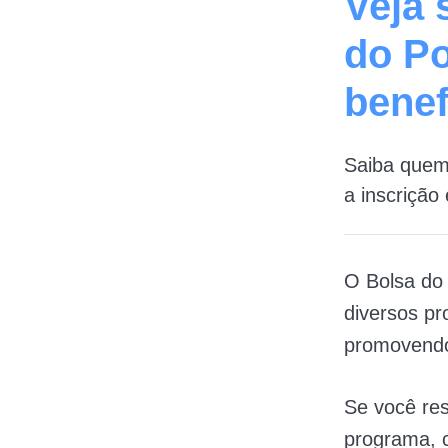
Veja 
do Po
benef
Saiba quem 
a inscrição
O Bolsa do 
diversos pr
promovendo 
Se você res
programa, c