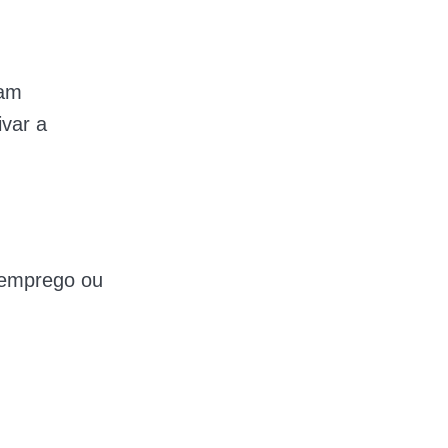
jam
ivar a
esemprego ou