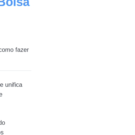
Bolsa
 como fazer
e unifica
e
do
os