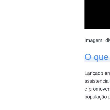
Imagem: di
O que
Lançado em 
assistencia
e promovend
população p