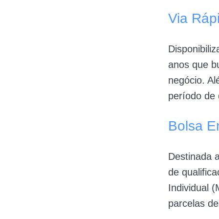
Via Ráp
Disponibili
anos que bu
negócio. Al
período de q
Bolsa E
Destinada a
de qualifi
Individual 
parcelas de