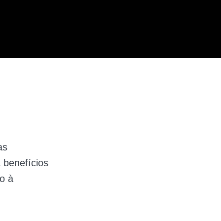
as
a benefícios
o à