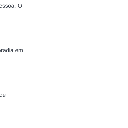
pessoa. O
oradia em
 de