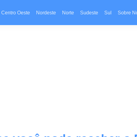
Centro Oeste
Nordeste
Norte
Sudeste
Sul
Sobre N