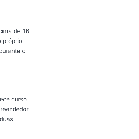
acima de 16
 próprio
 durante o
rece curso
preendedor
 duas