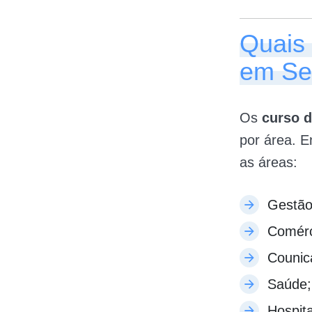
Quais
em Se
Os
curso 
por área. E
as áreas:
Gestão
Comérc
Counic
Saúde;
Hospita