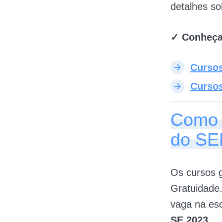
detalhes s
✓ Conheça 
Curso
Cursos
Como f
do SE
Os cursos g
Gratuidade.
vaga na esc
SE 2023.