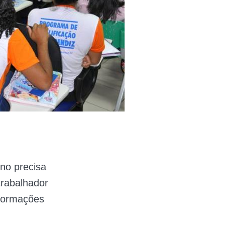
uno precisa
trabalhador
nformações