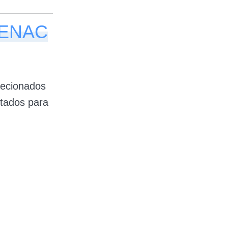
 SENAC
lecionados
ltados para