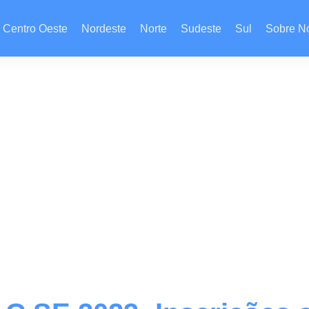
Centro Oeste
Nordeste
Norte
Sudeste
Sul
Sobre N