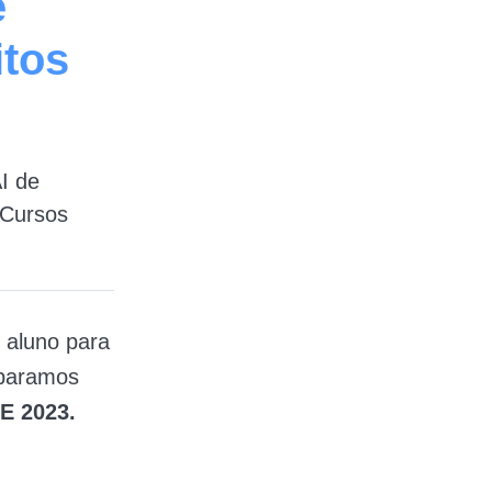
e
tos
I de
 Cursos
 aluno para
eparamos
E 2023.