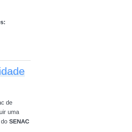
s:
idade
ac de
uir uma
s do
SENAC