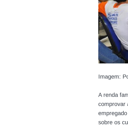
Imagem: Po
A renda fam
comprovar 
empregado o
sobre os c