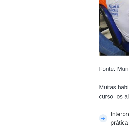
Fonte: Mun
Muitas habi
curso, os a
Interp
prátic