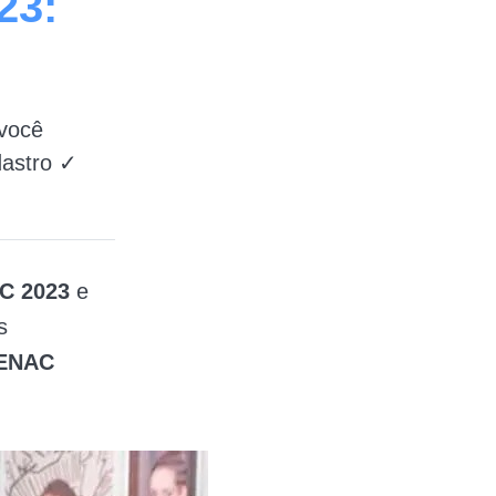
23:
você
dastro ✓
AC 2023
e
s
SENAC