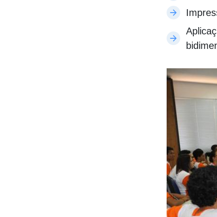
Impres
Aplica
bidimen