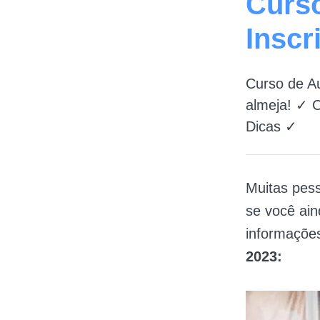
Curs
Inscr
Curso de A
almeja! ✓ 
Dicas ✓
Muitas pes
se você ain
informações
2023: