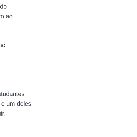
 do
vo ao
s:
studantes
 e um deles
ir.