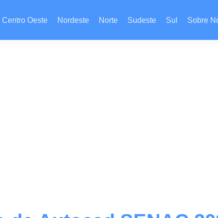
Centro Oeste
Nordeste
Norte
Sudeste
Sul
Sobre N