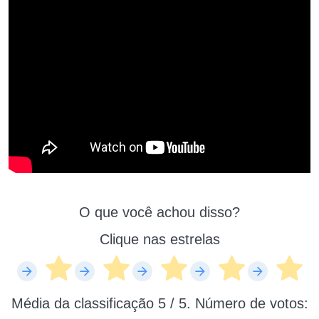
O que você achou disso?
Clique nas estrelas
Média da classificação
5
/ 5. Número de votos: