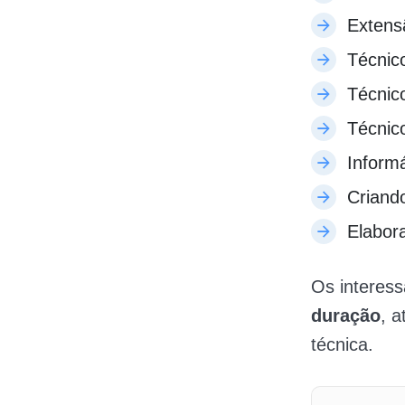
Extensã
Técnic
Técnic
Técnic
Inform
Criando
Elabora
Os interes
duração
, 
técnica.