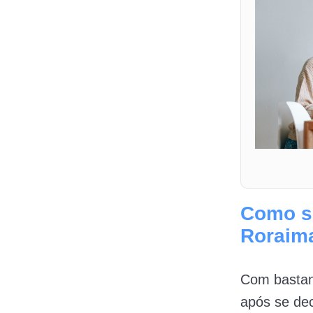
Como se
Roraim
Com bastant
após se dec