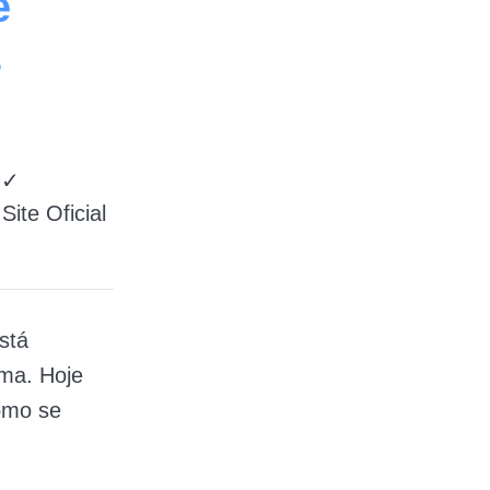
e
s
 ✓
ite Oficial
stá
ima. Hoje
omo se