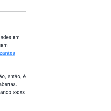
idades em
agem
izantes
o, então, é
abertas.
uando todas