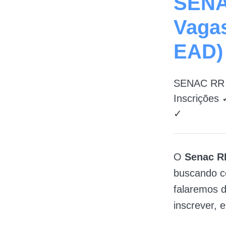
SENA
Vaga
EAD)
SENAC RR 2
Inscrições
✓
O
Senac R
buscando co
falaremos 
inscrever, e