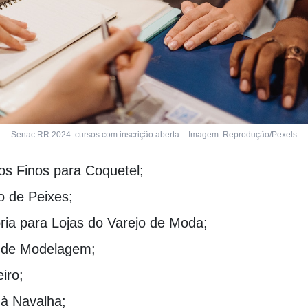
Senac RR 2024: cursos com inscrição aberta – Imagem: Reprodução/Pexels
os Finos para Coquetel;
o de Peixes;
ria para Lojas do Varejo de Moda;
 de Modelagem;
iro;
 à Navalha;