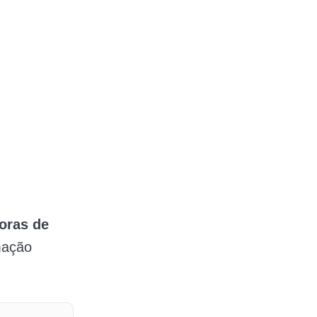
oras de
mação