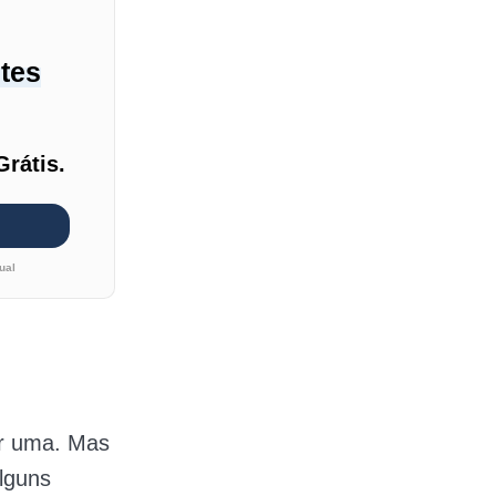
ntes
Grátis.
ual
er uma. Mas
alguns