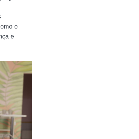
s
como o
nça e