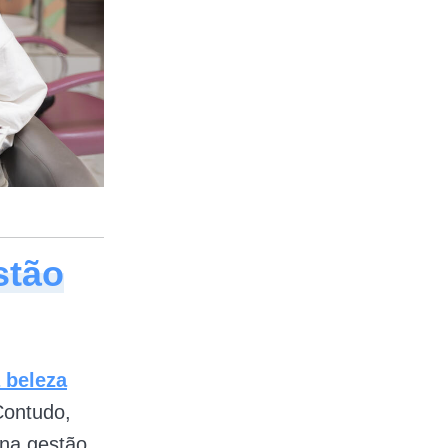
stão
 beleza
Contudo,
 na gestão