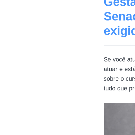
Gestã
Senac
exigi
Se você atu
atuar e est
sobre o cu
tudo que pr