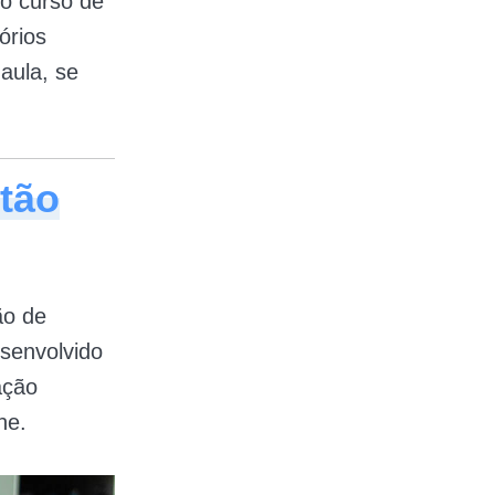
 o curso de
órios
aula, se
tão
ão de
esenvolvido
ação
ne.