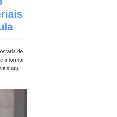
o
riais
ula
ostaria de
se informar
 veja aqui
.