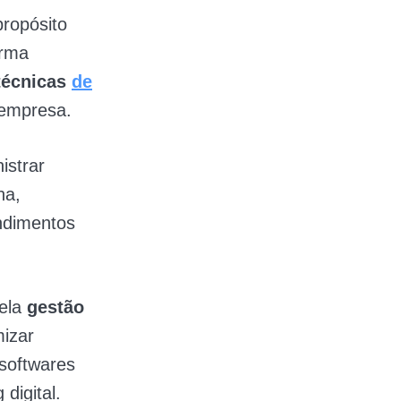
ropósito
orma
técnicas
de
 empresa.
istrar
ha,
ndimentos
pela
gestão
mizar
 softwares
digital.