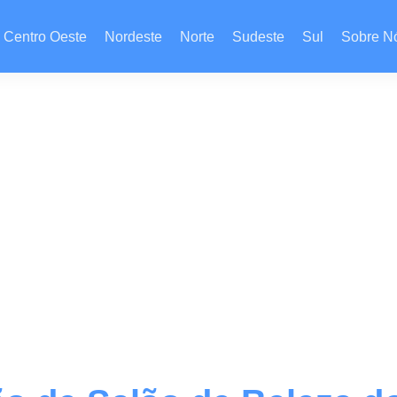
Centro Oeste
Nordeste
Norte
Sudeste
Sul
Sobre N