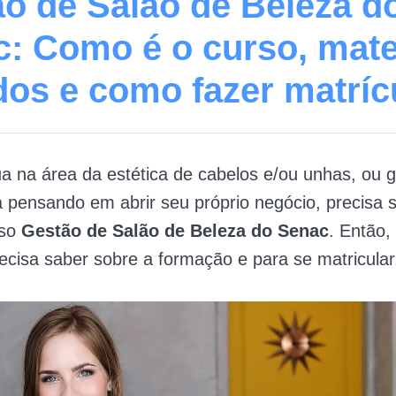
o de Salão de Beleza d
: Como é o curso, mate
dos e como fazer matríc
a na área da estética de cabelos e/ou unhas, ou g
á pensando em abrir seu próprio negócio, precisa 
rso
Gestão de Salão de Beleza do Senac
. Então,
ecisa saber sobre a formação e para se matricular