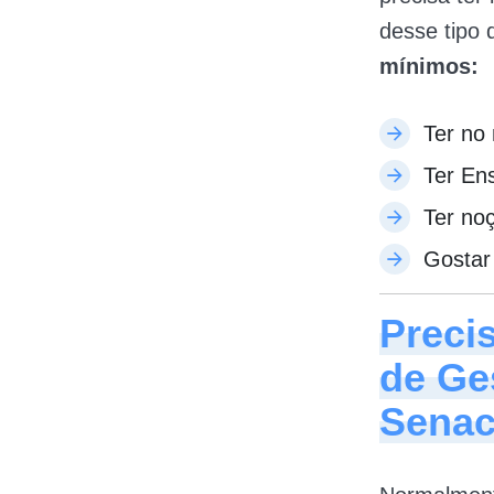
desse tipo 
mínimos:
Ter no
Ter En
Ter no
Gostar
Preci
de Ge
Sena