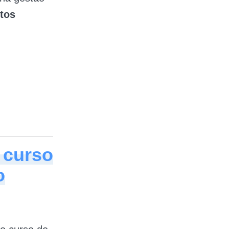
itos
 curso
o