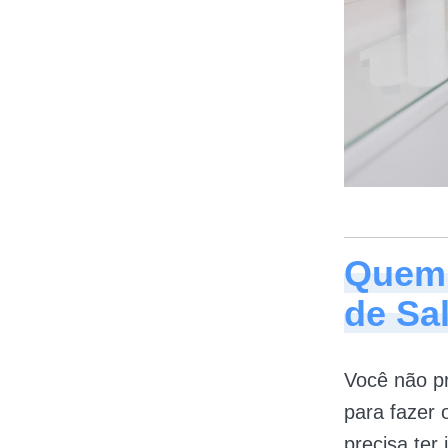
Quem 
de Sa
Você não pr
para fazer 
precisa ter