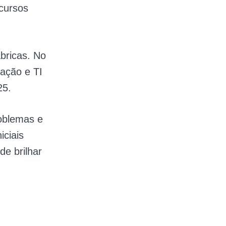
cursos
ábricas. No
ação e TI
25.
roblemas e
iciais
e brilhar