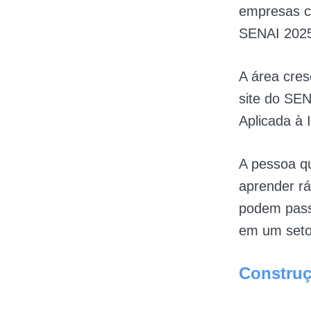
empresas co
SENAI 202
A área cres
site do SE
Aplicada à
A pessoa qu
aprender rá
podem passa
em um setor
Construç