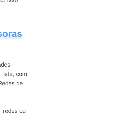
o. Isso
soras
ades
 lista, com
Redes de
r redes ou