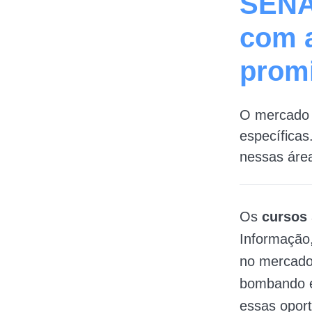
SENA
com a
promi
O mercado 
específicas
nessas áre
Os
cursos
Informação,
no mercado 
bombando e
essas oport