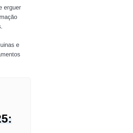
e erguer
omação
.
uinas e
pamentos
5: