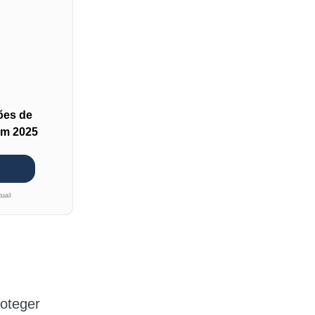
ões de
em 2025
tual
roteger