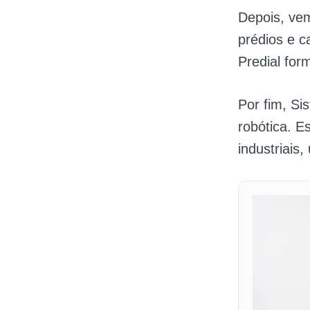
Depois, vem
prédios e 
Predial for
Por fim, S
robótica. 
industriais