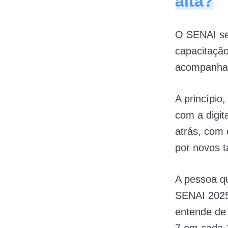
alta?
O SENAI se
capacitação
acompanham
A princípio
com a digit
atrás, com
por novos t
A pessoa q
SENAI 2025
entende de