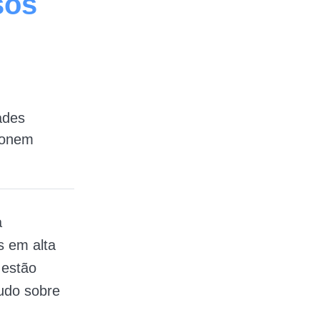
sos
ades
sionem
a
s em alta
 estão
udo sobre