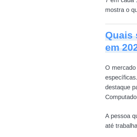
7 em cada 
mostra o q
Quais 
em 20
O mercado 
específicas
destaque p
Computado
A pessoa qu
até trabalh