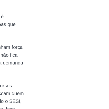
 é
reas que
anham força
ão fica
 a demanda
cursos
buscam quem
do o SESI,